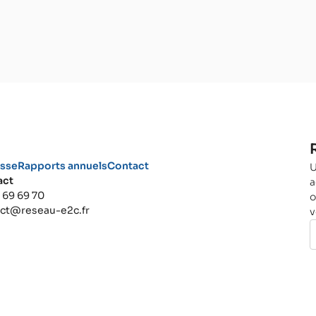
esse
Rapports annuels
Contact
U
act
a
 69 69 70
o
act@reseau-e2c.fr
v