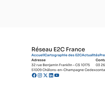
Réseau E2C France
Accueil
Cartographie des E2C
Actualités
Pr
Adresse
Cont
32 rue Benjamin Franklin – CS 10175
03 26
51009 Châlons-en-Champagne Cedex
cont